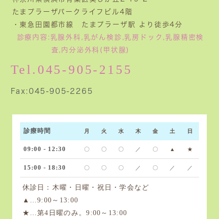
たまプラーザパークライフビル4階
・東急田園都市線 たまプラーザ駅 より徒歩4分
診療内容:
乳腺外科,乳がん検診,乳房ドック,乳腺精密検
査,
内分泌外科(甲状腺)
Tel.045-905-2155
Fax:045-905-2265
診療時間
月
火
水
木
金
土
日
09:00 - 12:30
〇
〇
〇
／
〇
▲
★
15:00 - 18:30
〇
〇
〇
／
〇
／
／
休診日：
木曜・日曜・祝日・学会など
▲…9:00～13:00
★…第4日曜のみ。9:00～13:00