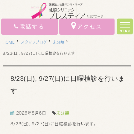
電話する
アクセス
MENU
HOME
スタッフブログ
未分類
ホーム
8/23(日), 9/27(日)に日曜検診を行います
医師紹介
診療案内
8/23(日), 9/27(日)に日曜検診を行いま
お悩みの内容から
す
クリニック案内
初診の方へ
2026年8月6日
未分類
8/23(日), 9/27(日)に日曜検診を行います。
アクセス